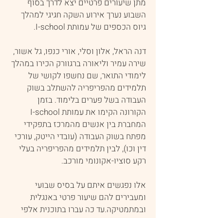
מתן שיעורים פרטיים יצא לדרך בסוף
השבוע נערך אירוע השקה חגיגי למהלך
גיוס הכספים של עמותת I-school.
דנה הראל, אלון וסלי, אורי כנפו, גל אשור,
שירה עמיר וליאורה ברגוורק הכירו במהלך
לימודי התואר, שם נחשפו לקושי של
תלמידים מהפריפריה להשתלב בשוק
העבודה בשל פערים בלימוד. בזמן
הקורונה הקימו את עמותת I-school
המחברת בין אנשים מהמרכז בתפקידי
מפתח בשוק העבודה (עובדי הייטק, עורכי
דין וכו), לבין תלמידים מהפריפריה בעלי
רקע סוציו-אקונומי מורכב.
אלו נפגשים איתם על בסיס שבועי
ומעבירים להם שיעור פרטי באנגלית
ובמתמטיקה.עד כה עברו בתוכנית אלפי