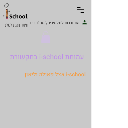
התחברות לתלמידים \ מתנדבים
חינוך שמגיע לכולם
עמותת i-school בתקשורת
i-school אצל פאולה וליאון